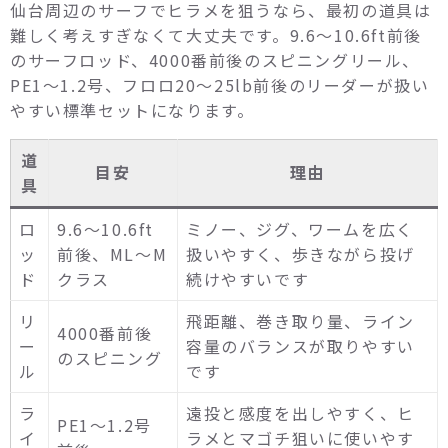
仙台周辺のサーフでヒラメを狙うなら、最初の道具は
難しく考えすぎなくて大丈夫です。9.6〜10.6ft前後
のサーフロッド、4000番前後のスピニングリール、
PE1〜1.2号、フロロ20〜25lb前後のリーダーが扱い
やすい標準セットになります。
道
目安
理由
具
ロ
9.6〜10.6ft
ミノー、ジグ、ワームを広く
ッ
前後、ML〜M
扱いやすく、歩きながら投げ
ド
クラス
続けやすいです
リ
飛距離、巻き取り量、ライン
4000番前後
ー
容量のバランスが取りやすい
のスピニング
ル
です
ラ
遠投と感度を出しやすく、ヒ
PE1〜1.2号
イ
ラメとマゴチ狙いに使いやす