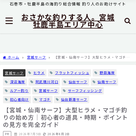
石巻市・牡鹿半島の海釣り総合情報 釣り人のお助けサイト
おさかな釣りする人。宮城
牡鹿半島エリア中心
ホーム
宮城サーフ
【宮城・仙南サーフ】大型ヒラメ・マゴチ釣
りの始め方｜初心者の道具・時期・ポイントの見方を完全ガイド
ヒラメ
フラットフィッシュ
野蒜海岸
宮城サーフ
深沼海岸
阿武隈川河口
仙台サーフ
仙南サーフ
ルアー釣り
宮城サーフ
サーフフィッシング
初心者向け
マゴチ
仙台新港サーフ
【宮城・仙南サーフ】大型ヒラメ・マゴチ釣
りの始め方｜初心者の道具・時期・ポイント
の見方を完全ガイド
PR
2026年7月5日
2026年8月2日