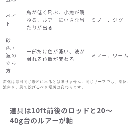
鳥が低く飛ぶ、小魚が跳
ベイ
ねる、ルアーに小さな当
ミノー、ジグ
ト
たりが出る
砂
色・
一部だけ色が濃い、波が
波の
ミノー、ワーム
崩れる位置が変わる
立ち
方
変化は毎回同じ場所に出るとは限りません。同じサーフでも、潮位、
波向き、風で投げるべき場所は変わります。
道具は10ft前後のロッドと20〜
40g台のルアーが軸