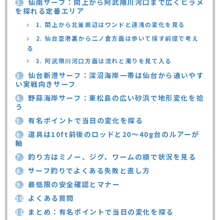
仙南サーフ：閖上から阿武隈川河口まで広くヒラメ
2.
を探れる定番エリア
1. 閖上から北釜周辺はワンドと遠浅の変化を見る
2. 仙台空港裏から二ノ倉方面は歩いて探す前提で考え
る
3. 阿武隈川河口方面は流れと濁りを見て入る
仙台新港サーフ：深沼海岸一帯は仙台から通いやす
3.
い実戦向きサーフ
野蒜海岸サーフ：東松島の広い砂浜で地形変化を拾
4.
う
有名ポイントで当日の変化を探る
5.
道具は10ft前後のロッドと20〜40g台のルアーが
6.
軸
釣り方はミノー、ジグ、ワームの順で状況を見る
7.
サーフ釣りでよくある失敗と直し方
8.
最低限の安全確認とマナー
9.
よくある質問
10.
まとめ：有名ポイントで当日の変化を探る
11.