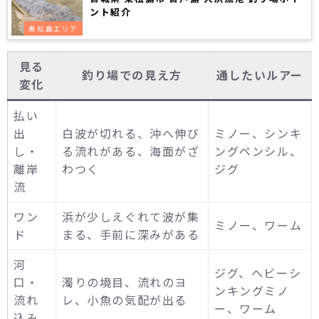
ント紹介
奥松島エリア
見る
釣り場での見え方
通したいルアー
変化
払い
出
白波が切れる、沖へ伸び
ミノー、シンキ
し・
る流れがある、海面がざ
ングペンシル、
離岸
わつく
ジグ
流
ワン
浜が少しえぐれて波が集
ミノー、ワーム
ド
まる、手前に深みがある
河
ジグ、ヘビーシ
口・
濁りの境目、流れのヨ
ンキングミノ
流れ
レ、小魚の気配が出る
ー、ワーム
込み