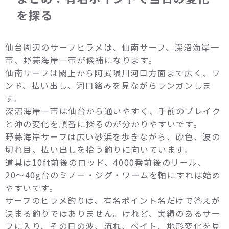
を探る
仙台周辺のサーフヒラメは、仙南サーフ、深沼海岸一
帯、野蒜海岸一帯が候補になります。
仙南サーフは閖上から阿武隈川河口方面まで広く、ワ
ンド、払い出し、河口絡みを見ながらランガンしま
す。
深沼海岸一帯は仙台から通いやすく、手前のブレイク
と沖の変化を順番に探るのが分かりやすいです。
野蒜海岸サーフは広い砂浜を歩きながら、砂色、波の
切れ目、払い出しを拾う釣りに向いています。
道具は10ft前後のロッド、4000番前後のリール、
20〜40g台のミノー・ジグ・ワームを軸にすれば始め
やすいです。
サーフのヒラメ釣りは、有名ポイント名だけで答えが
決まる釣りではありません。けれど、実績のあるサー
フに入り、その日の波、流れ、ベイト、地形変化を見