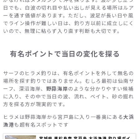
日でも、白波の切れ目や払い出しが見える場所はルア
ーを通す価値があります。ただし、波足が長い日や風
でライン操作が難しい日は、釣り方以前に成立しにく
いので、無理に粘らず入り直す判断も大切です。
有名ポイントで当日の変化を探る
サーフのヒラメ釣りは、有名ポイントを外して無名の
場所を探す釣りではありません。むしろ最初は仙南サ
ーフ、深沼海岸、
野蒜海岸
のような分かりやすい候補
に入り、その中で当日の波、流れ、ベイト、砂の掘れ
方を探る方が現実的です。
ヒラメは野蒜海岸から宮戸島に入り一番奥にある
大浜
漁港
も超有名スポットです
宮城県 東松島市 宮戸島 大浜漁港 釣り場ポイ