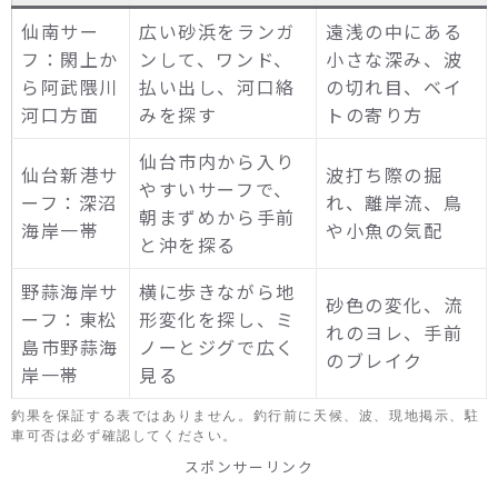
仙南サー
広い砂浜をランガ
遠浅の中にある
フ：閖上か
ンして、ワンド、
小さな深み、波
ら阿武隈川
払い出し、河口絡
の切れ目、ベイ
河口方面
みを探す
トの寄り方
仙台市内から入り
仙台新港サ
波打ち際の掘
やすいサーフで、
ーフ：深沼
れ、離岸流、鳥
朝まずめから手前
海岸一帯
や小魚の気配
と沖を探る
野蒜海岸サ
横に歩きながら地
砂色の変化、流
ーフ：東松
形変化を探し、ミ
れのヨレ、手前
島市野蒜海
ノーとジグで広く
のブレイク
岸一帯
見る
釣果を保証する表ではありません。釣行前に天候、波、現地掲示、駐
車可否は必ず確認してください。
スポンサーリンク