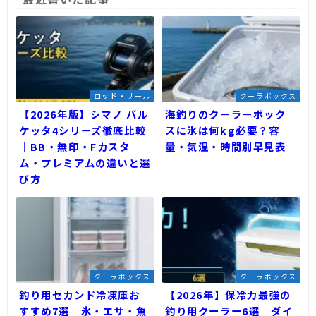
ロッド・リール
クーラボックス
【2026年版】シマノ バル
海釣りのクーラーボック
ケッタ4シリーズ徹底比較
スに氷は何kg必要？容
｜BB・無印・Fカスタ
量・気温・時間別早見表
ム・プレミアムの違いと選
び方
クーラボックス
クーラボックス
釣り用セカンド冷凍庫お
【2026年】保冷力最強の
すすめ7選｜氷・エサ・魚
釣り用クーラー6選｜ダイ