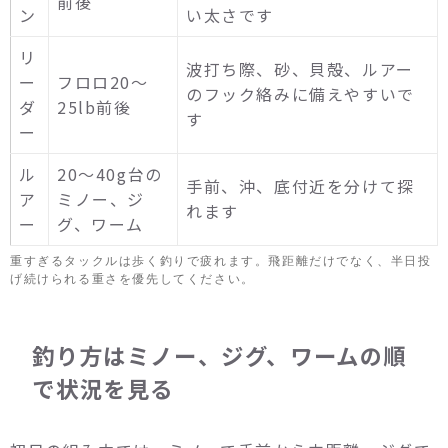
前後
ン
い太さです
リ
波打ち際、砂、貝殻、ルアー
ー
フロロ20〜
のフック絡みに備えやすいで
ダ
25lb前後
す
ー
ル
20〜40g台の
手前、沖、底付近を分けて探
ア
ミノー、ジ
れます
ー
グ、ワーム
重すぎるタックルは歩く釣りで疲れます。飛距離だけでなく、半日投
げ続けられる重さを優先してください。
釣り方はミノー、ジグ、ワームの順
で状況を見る