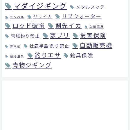
マダイジギング
メタルスッテ
リブウォーター
ヤリイカ
モンベル
ロッド破損
剣先イカ
女川温泉
寒ブリ
損害保険
宮城釣り禁止
自動販売機
牡鹿半島 釣り禁止
津本式
釣りエサ
釣具保険
追分温泉
青物ジギング