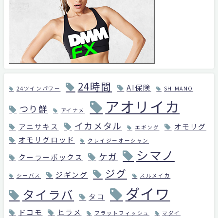
24時間
AI保険
24ツインパワー
SHIMANO
アオリイカ
つり鮮
アイナメ
イカメタル
アニサキス
オモリグ
エギング
オモリグロッド
クレイジーオーシャン
シマノ
ケガ
クーラーボックス
ジグ
ジギング
シーバス
スルメイカ
ダイワ
タイラバ
タコ
ドコモ
ヒラメ
フラットフィッシュ
マダイ