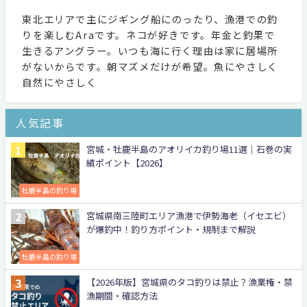
東北エリアで主にジギング船にのったり、漁港での釣
りを楽しむAraです。ネコが好きです。年金と釣果で
生きるアングラー。いつも海に行く理由は家に居場所
がないからです。朝マズメだけが希望。魚にやさしく
自然にやさしく
人気記事
宮城・牡鹿半島のアオリイカ釣り場11選｜石巻の実
績ポイント【2026】
牡鹿半島の釣り場
宮城県南三陸町エリア漁港で伊勢海老（イセエビ）
が爆釣中！釣り方ポイント・規制まで解説
牡鹿半島の釣り場
【2026年版】宮城県のタコ釣りは禁止？漁業権・禁
漁期間・確認方法