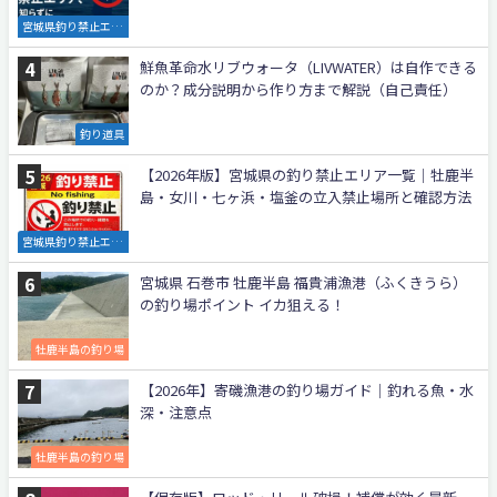
宮城県釣り禁止エリ
ア
鮮魚革命水リブウォータ（LIVWATER）は自作できる
のか？成分説明から作り方まで解説（自己責任）
釣り道具
【2026年版】宮城県の釣り禁止エリア一覧｜牡鹿半
島・女川・七ヶ浜・塩釜の立入禁止場所と確認方法
宮城県釣り禁止エリ
ア
宮城県 石巻市 牡鹿半島 福貴浦漁港（ふくきうら）
の釣り場ポイント イカ狙える！
牡鹿半島の釣り場
【2026年】寄磯漁港の釣り場ガイド｜釣れる魚・水
深・注意点
牡鹿半島の釣り場