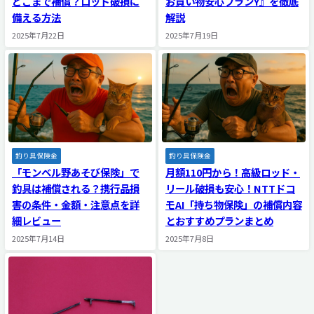
どこまで補償？ロッド破損に
お買い物安心プランY』を徹底
備える方法
解説
2025年7月22日
2025年7月19日
釣り具保険金
釣り具保険金
「モンベル野あそび保険」で
月額110円から！高級ロッド・
釣具は補償される？携行品損
リール破損も安心！NTTドコ
害の条件・金額・注意点を詳
モAI「持ち物保険」の補償内容
細レビュー
とおすすめプランまとめ
2025年7月14日
2025年7月8日