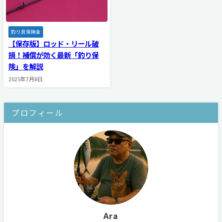
釣り具保険金
【保存版】ロッド・リール破
損！補償が効く最新「釣り保
険」を解説
2025年7月8日
プロフィール
Ara