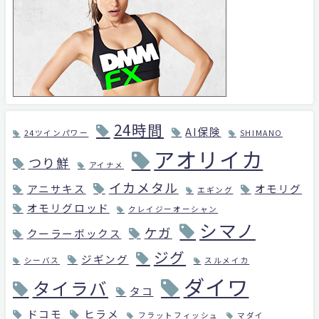
24時間
AI保険
24ツインパワー
SHIMANO
アオリイカ
つり鮮
アイナメ
イカメタル
アニサキス
オモリグ
エギング
オモリグロッド
クレイジーオーシャン
シマノ
ケガ
クーラーボックス
ジグ
ジギング
シーバス
スルメイカ
ダイワ
タイラバ
タコ
ドコモ
ヒラメ
フラットフィッシュ
マダイ