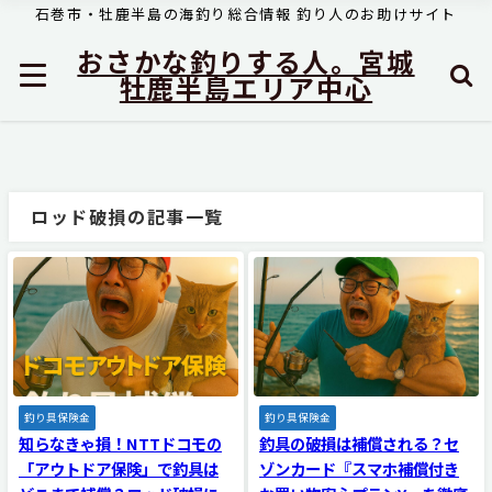
石巻市・牡鹿半島の海釣り総合情報 釣り人のお助けサイト
おさかな釣りする人。宮城
牡鹿半島エリア中心
ロッド破損の記事一覧
釣り具保険金
釣り具保険金
知らなきゃ損！NTTドコモの
釣具の破損は補償される？セ
「アウトドア保険」で釣具は
ゾンカード『スマホ補償付き