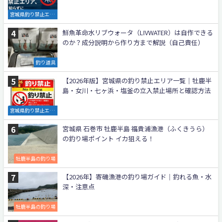
宮城県釣り禁止エリ
ア
鮮魚革命水リブウォータ（LIVWATER）は自作できる
のか？成分説明から作り方まで解説（自己責任）
釣り道具
【2026年版】宮城県の釣り禁止エリア一覧｜牡鹿半
島・女川・七ヶ浜・塩釜の立入禁止場所と確認方法
宮城県釣り禁止エリ
ア
宮城県 石巻市 牡鹿半島 福貴浦漁港（ふくきうら）
の釣り場ポイント イカ狙える！
牡鹿半島の釣り場
【2026年】寄磯漁港の釣り場ガイド｜釣れる魚・水
深・注意点
牡鹿半島の釣り場