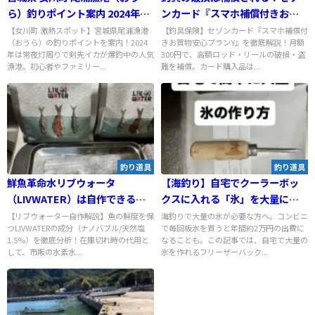
ら）釣りポイント案内 2024年は
ンカード『スマホ補償付きお買
剣先イカ爆釣中の激熱スポット
い物安心プランY』を徹底解説
【女川町 激熱スポット】宮城県尾浦漁港
【釣具保険】セゾンカード『スマホ補償付
（おうら）の釣りポイントを案内！2024
きお買物安心プランY』を徹底解説！月額
年は常夜灯周りで剣先イカが爆釣中の人気
300円で、高額ロッド・リールの破損・盗
漁港。初心者やファミリー...
難を補償。カード購入品は...
釣り道具
釣り道具
鮮魚革命水リブウォータ
【海釣り】自宅でクーラーボッ
（LIVWATER）は自作できるの
クスに入れる「氷」を大量に作
か？成分説明から作り方まで解
る方法
【リブウォーター自作解説】魚の鮮度を保
海釣りで大量の氷が必要な方へ。コンビニ
つLIVWATERの成分（ナノバブル/天然塩
で毎回板氷を買うと年間約2万円の出費に
説（自己責任）
1.5%）を徹底分析！在庫切れ時の代用と
なることも。この記事では、自宅で大量の
して、市販の水素水...
氷を作れるフリーザーバック...