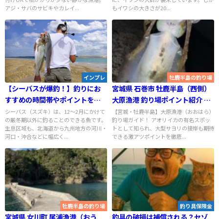
アジ・サバのサビキやカレイ...
もイワシの大きさが20...
インプレ
牡鹿半島の釣り場
【シーバスが爆釣！】釣りにお
宮城県 石巻市 牡鹿半島（西側）
すすめの時間帯やポイントを紹
大原漁港 釣り場ポイント紹介 ア
介！
オリイカの有名スポット！大型
シーバス（スズキ）は、12〜2月にかけて
【宮城・牡鹿半島】大原漁港（おおはら）
の厳冬期以外に釣ることのできる魚です。
釣り場ガイド！ アオリイカの有名スポッ
サヨリも接岸する
生息区域も、北海道から九州地方の河川・
トとして知られ、大型サヨリの接岸も期待
河口・沖合などに幅広く...
できる激アツポイントを徹底...
牡鹿半島の釣り場
釣り具保険金
宮城県 女川町 尾浦漁港（おう
釣具の破損は補償される？セゾ