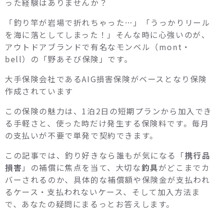
った経験はありませんか？
「釣り竿が岩場で折れちゃった…」「うっかりリール
を海に落としてしまった！」そんな時に心強いのが、
アウトドアブランドで有名なモンベル（mont・
bell）の「野あそび保険」です。
大手保険会社であるAIG損害保険がベースとなり保険
作成されています
この保険の魅力は、1泊2日の短期プランから加入でき
る手軽さと、使った時だけ発生する保険料です。毎月
の支払いが不要で単発で契約できます。
この記事では、釣り好きなら誰もが気になる「
携行品
損害
」の補償に焦点を当て、大切な
釣具
がどこまでカ
バーされるのか、具体的な補償額や保険金が支払われ
るケース・支払われないケース、そして加入方法ま
で、あなたの疑問にまるっとお答えします。