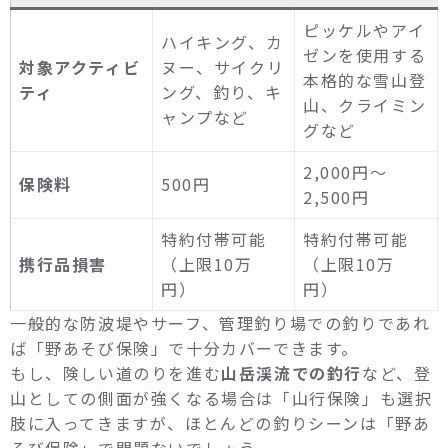
ピッケルやアイ
ハイキング、カ
ゼンを使用する
対象アクティビ
ヌー、サイクリ
本格的な雪山登
ティ
ング、釣り、キ
山、クライミン
ャンプなど
グなど
2,000円～
保険料
500円
2,500円
特約付帯可能
特約付帯可能
携行品損害
（上限10万
（上限10万
円）
円）
一般的な防波堤やサーフ、管理釣り場での釣りであれ
ば「野あそび保険」で十分カバーできます。
もし、険しい道のりを進む
山岳渓流での釣行
など、登
山としての側面が強くなる場合は「山行保険」も選択
肢に入ってきますが、ほとんどの釣りシーンは「野あ
そび保険」で問題ないでしょう。