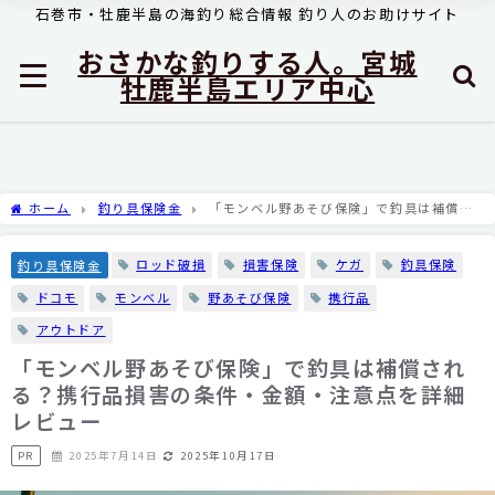
石巻市・牡鹿半島の海釣り総合情報 釣り人のお助けサイト
おさかな釣りする人。宮城
牡鹿半島エリア中心
ホーム
釣り具保険金
「モンベル野あそび保険」で釣具は補償さ
れる？携行品損害の条件・金額・注意点を詳細レビュー
ロッド破損
損害保険
ケガ
釣具保険
釣り具保険金
ドコモ
モンベル
野あそび保険
携行品
アウトドア
「モンベル野あそび保険」で釣具は補償され
る？携行品損害の条件・金額・注意点を詳細
レビュー
PR
2025年7月14日
2025年10月17日