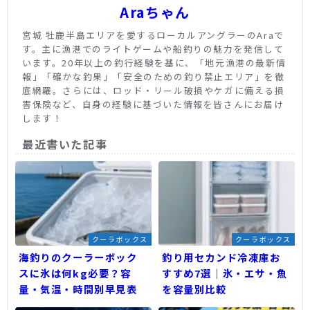
Araちゃん
宮城 牡鹿半島エリアを愛するローカルアングラーのAraで
す。主に漁港でのライトゲームや船釣りの魅力を発信して
います。20年以上の釣行経験を基に、「地元漁港の最新情
報」「確かな釣果」「安全のための釣り禁止エリア」を徹
底網羅。さらには、ロッド・リール破損やケガに備える損
害保険など、自身の経験に基づいた情報を皆さんにお届け
します！
最近書いた記事
クーラボックス
クーラボックス
海釣りのクーラーボック
釣り用セカンド冷凍庫お
スに氷は何kg必要？容
すすめ7選｜氷・エサ・魚
量・気温・時間別早見表
を容量別比較