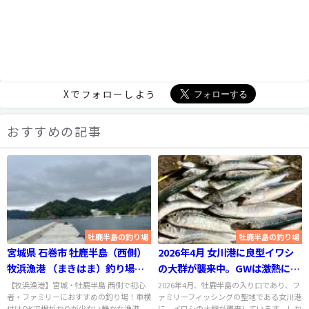
Xでフォローしよう
おすすめの記事
牡鹿半島の釣り場
牡鹿半島の釣り場
宮城県 石巻市 牡鹿半島（西側）
2026年4月 女川港に良型イワシ
牧浜漁港 （まきはま）釣り場ス
の大群が襲来中。GWは激熱にな
ポット案内
りそう
【牧浜漁港】宮城・牡鹿半島 西側で初心
2026年4月、牡鹿半島の入り口であり、フ
者・ファミリーにおすすめの釣り場！車横
ァミリーフィッシングの聖地である女川港
付けOKで根がかりが少ない静かな漁港。
に、イワシの大群が襲来しています。しか