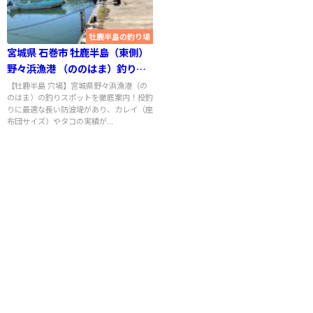
牡鹿半島の釣り場
宮城県 石巻市 牡鹿半島（東側）
野々浜漁港 （ののはま）釣り場
スポット案内
【牡鹿半島 穴場】宮城県野々浜漁港（の
のはま）の釣りスポットを徹底案内！投釣
りに最適な長い防波堤があり、カレイ（座
布団サイズ）やタコの実績が...