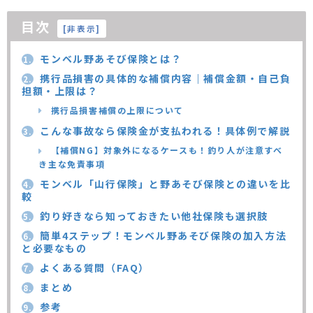
目次
[
非表示
]
モンベル野あそび保険とは？
1.
携行品損害の具体的な補償内容｜補償金額・自己負
2.
担額・上限は？
携行品損害補償の上限について
こんな事故なら保険金が支払われる！具体例で解説
3.
【補償NG】対象外になるケースも！釣り人が注意すべ
き主な免責事項
モンベル「山行保険」と野あそび保険との違いを比
4.
較
釣り好きなら知っておきたい他社保険も選択肢
5.
簡単4ステップ！モンベル野あそび保険の加入方法
6.
と必要なもの
よくある質問（FAQ）
7.
まとめ
8.
参考
9.