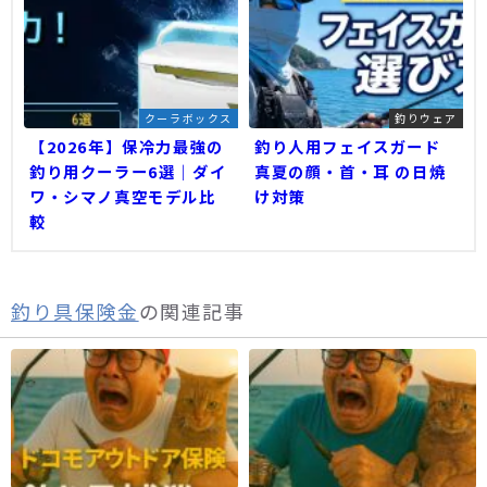
クーラボックス
釣りウェア
【2026年】保冷力最強の
釣り人用フェイスガード
釣り用クーラー6選｜ダイ
真夏の顔・首・耳 の日焼
ワ・シマノ真空モデル比
け対策
較
釣り具保険金
の関連記事