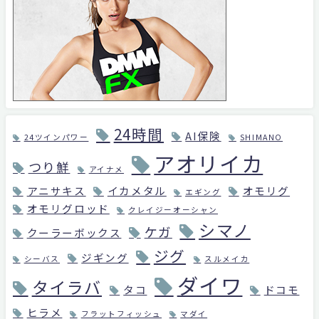
24時間
AI保険
24ツインパワー
SHIMANO
アオリイカ
つり鮮
アイナメ
アニサキス
イカメタル
オモリグ
エギング
オモリグロッド
クレイジーオーシャン
シマノ
ケガ
クーラーボックス
ジグ
ジギング
シーバス
スルメイカ
ダイワ
タイラバ
タコ
ドコモ
ヒラメ
フラットフィッシュ
マダイ