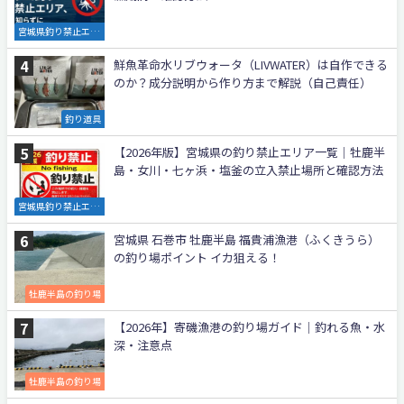
宮城県釣り禁止エリ
ア
鮮魚革命水リブウォータ（LIVWATER）は自作できる
のか？成分説明から作り方まで解説（自己責任）
釣り道具
【2026年版】宮城県の釣り禁止エリア一覧｜牡鹿半
島・女川・七ヶ浜・塩釜の立入禁止場所と確認方法
宮城県釣り禁止エリ
ア
宮城県 石巻市 牡鹿半島 福貴浦漁港（ふくきうら）
の釣り場ポイント イカ狙える！
牡鹿半島の釣り場
【2026年】寄磯漁港の釣り場ガイド｜釣れる魚・水
深・注意点
牡鹿半島の釣り場