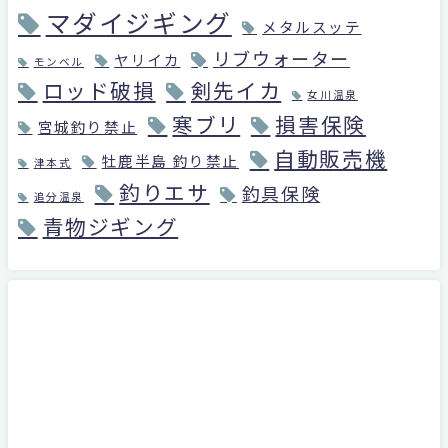
マダイジギング
メタルスッテ
リブウォーター
ヤリイカ
モンベル
ロッド破損
剣先イカ
女川温泉
寒ブリ
損害保険
宮城釣り禁止
自動販売機
牡鹿半島 釣り禁止
津本式
釣りエサ
釣具保険
追分温泉
青物ジギング