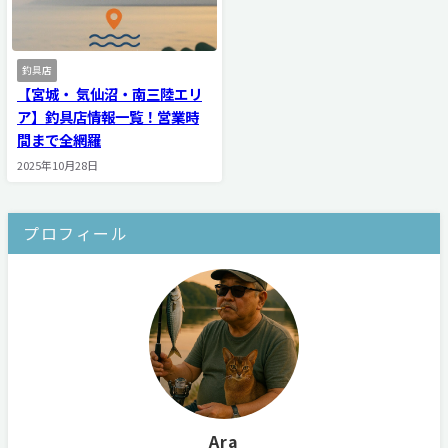
釣具店
【宮城・ 気仙沼・南三陸エリ
ア】釣具店情報一覧！営業時
間まで全網羅
2025年10月28日
プロフィール
Ara