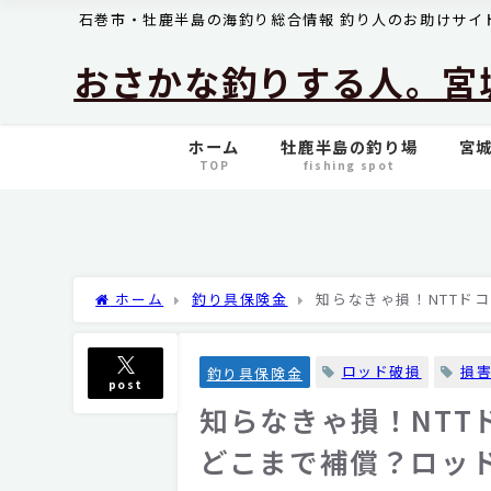
石巻市・牡鹿半島の海釣り総合情報 釣り人のお助けサイ
おさかな釣りする人。宮
ホーム
牡鹿半島の釣り場
宮城
TOP
fishing spot
ホーム
釣り具保険金
知らなきゃ損！NTTド
法
ロッド破損
損
釣り具保険金
post
知らなきゃ損！NT
どこまで補償？ロッ