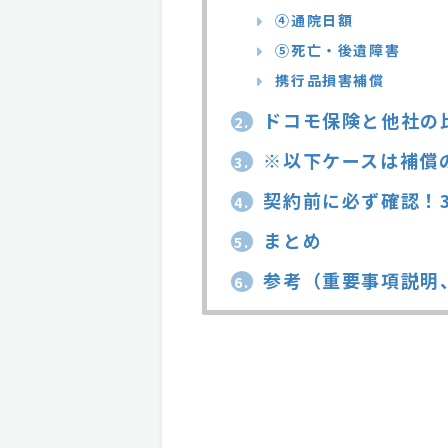
④通院日額
⑤死亡・後遺障害
携行品損害補償
ドコモ保険と他社の
2.
※以下ケースは補償
3.
契約前に必ず確認！
4.
まとめ
5.
参考（重要事項説明
6.