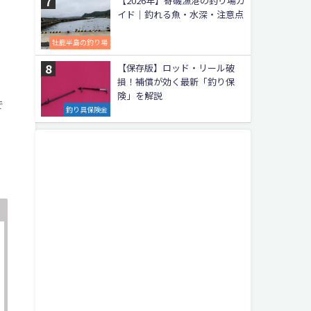
【2026年】寄磯漁港の釣り場ガ
イド｜釣れる魚・水深・注意点
牡鹿半島の釣り場
。
【保存版】ロッド・リール破
損！補償が効く最新「釣り保
険」を解説
で
釣り具保険金
り