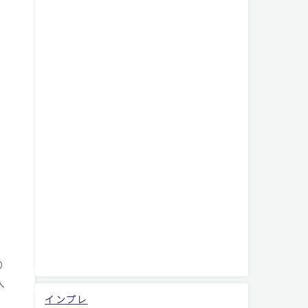
り
入
インプレ