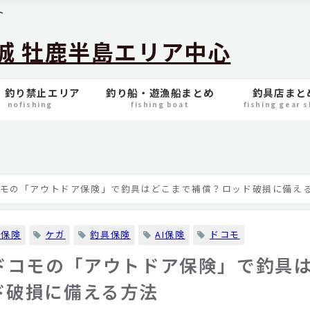
ト
城 牡鹿半島エリア中心
 釣り禁止エリア
釣り船・遊漁船まとめ
釣具店まと
nofishing
fishing boat
fishing gear 
コモの「アウトドア保険」で釣具はどこまで補償？ロッド破損に備え
害保険
ケガ
釣具保険
AI保険
ドコモ
Tドコモの「アウトドア保険」で釣具
ド破損に備える方法