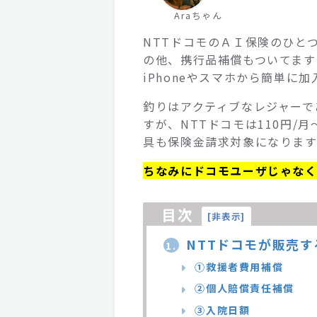
Araちゃん
NTTドコモのＡＩ保険のひと
の他、携行品補償もついてます
iPhoneやスマホから簡単に
釣りはアクティブなレジャーで
すが、NTTドコモは110円/
具も保険金請求対象になります
ちなみにドコモユーザじゃなく
目次
[
非表示
]
NTTドコモが販売
1.
①救援者費用補償
②個人賠償責任補償
③入院日額