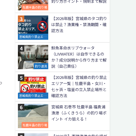
釣り方ポイント・規制まで解説
牡鹿半島の釣り場
【2026年版】宮城県のタコ釣り
は禁止？漁業権・禁漁期間・確
認方法
宮城県釣り禁止エリ
ア
鮮魚革命水リブウォータ
（LIVWATER）は自作できるの
か？成分説明から作り方まで解
説（自己責任）
釣り道具
。
【2026年版】宮城県の釣り禁止
っ
エリア一覧｜牡鹿半島・女川・
七ヶ浜・塩釜の立入禁止場所と
確認方法
宮城県釣り禁止エリ
ア
宮城県 石巻市 牡鹿半島 福貴浦
漁港（ふくきうら）の釣り場ポ
イント イカ狙える！
牡鹿半島の釣り場